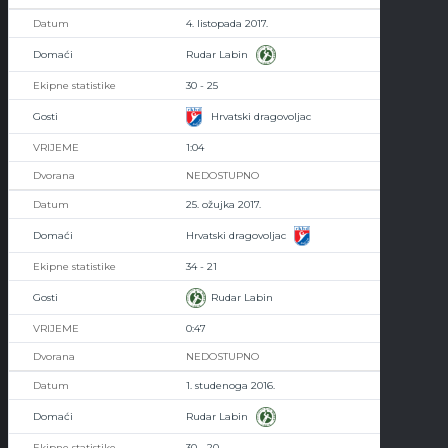
4. listopada 2017.
Rudar Labin
30 - 25
Hrvatski dragovoljac
1:04
NEDOSTUPNO
25. ožujka 2017.
Hrvatski dragovoljac
34 - 21
Rudar Labin
0:47
NEDOSTUPNO
1. studenoga 2016.
Rudar Labin
30 - 20