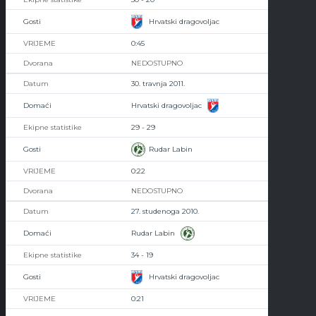
Hrvatski dragovoljac
0:45
NEDOSTUPNO
30. travnja 2011.
Hrvatski dragovoljac
29 - 29
Rudar Labin
0:22
NEDOSTUPNO
27. studenoga 2010.
Rudar Labin
34 - 19
Hrvatski dragovoljac
0:21