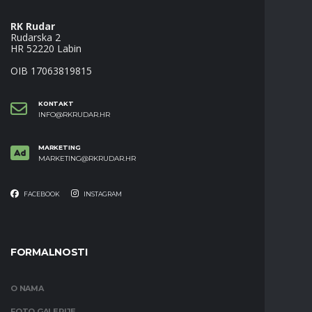
RK Rudar
Rudarska 2
HR 52220 Labin
OIB 17063819815
KONTAKT
INFO@RKRUDAR.HR
MARKETING
MARKETING@RKRUDAR.HR
FACEBOOK
INSTAGRAM
FORMALNOSTI
O NAMA
FOTO GALERIJE