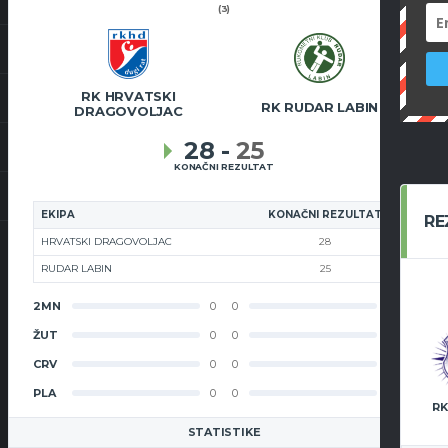
(3)
RK HRVATSKI
RK RUDAR LABIN
DRAGOVOLJAC
28
-
25
KONAČNI REZULTAT
EKIPA
KONAČNI REZULTAT
RE
HRVATSKI DRAGOVOLJAC
28
RUDAR LABIN
25
2MN
0
0
2MN
ŽUT
0
0
ŽUT
CRV
0
0
CRV
PLA
0
0
PLA
RK
STATISTIKE