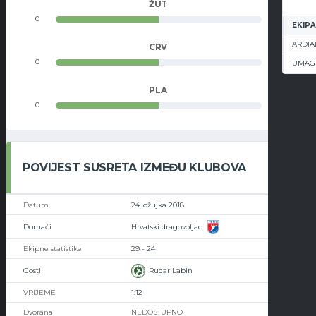
ŽUT
0
0
EKIPA
ARDIA
CRV
0
0
UMAG
PLA
0
0
POVIJEST SUSRETA IZMEĐU KLUBOVA
24. ožujka 2018.
Hrvatski dragovoljac
29 - 24
Rudar Labin
1:12
NEDOSTUPNO