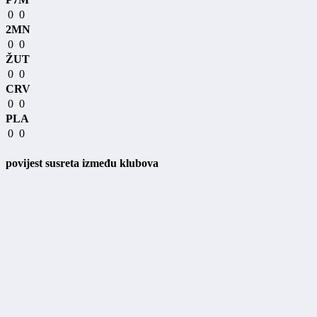
0
0
2MN
0
0
ŽUT
0
0
CRV
0
0
PLA
0
0
povijest susreta između klubova