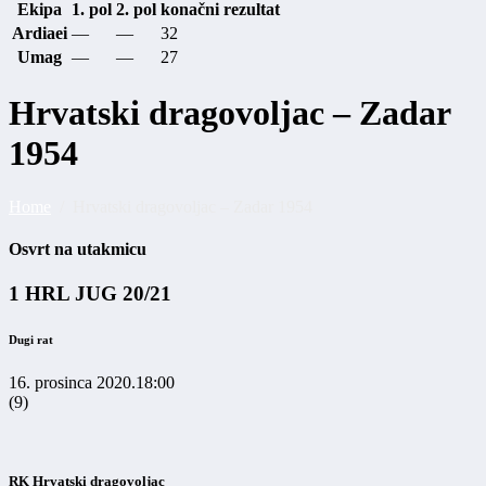
Ekipa
1. pol
2. pol
konačni rezultat
Ardiaei
—
—
32
Umag
—
—
27
Hrvatski dragovoljac – Zadar
1954
Home
Hrvatski dragovoljac – Zadar 1954
Osvrt na utakmicu
1 HRL JUG 20/21
Dugi rat
16. prosinca 2020.
18:00
(9)
RK Hrvatski dragovoljac