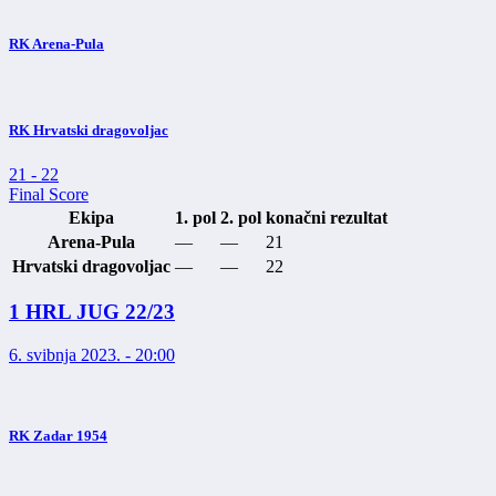
RK Arena-Pula
RK Hrvatski dragovoljac
21
-
22
Final Score
Ekipa
1. pol
2. pol
konačni rezultat
Arena-Pula
—
—
21
Hrvatski dragovoljac
—
—
22
1 HRL JUG 22/23
6. svibnja 2023. - 20:00
RK Zadar 1954