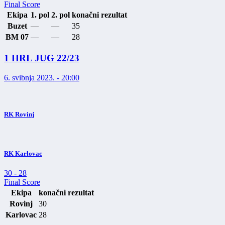
Final Score
Ekipa
1. pol
2. pol
konačni rezultat
Buzet
—
—
35
BM 07
—
—
28
1 HRL JUG 22/23
6. svibnja 2023. - 20:00
RK Rovinj
RK Karlovac
30
-
28
Final Score
Ekipa
konačni rezultat
Rovinj
30
Karlovac
28