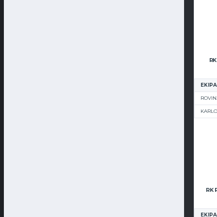
RK
EKIPA
ROVIN
KARL
EKIPA