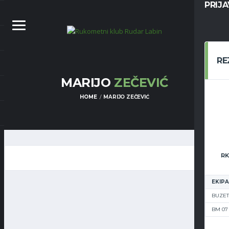
PRIJ
RE
MARIJO
ZEČEVIĆ
HOME
MARIJO ZEČEVIĆ
RK
EKIPA
BUZET
BM 07