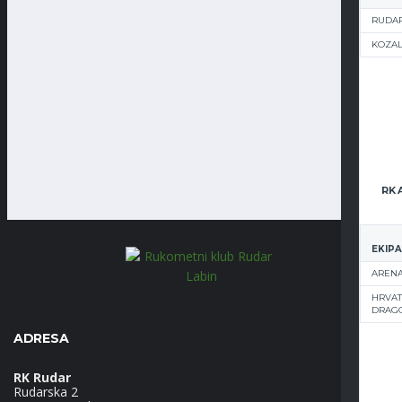
RUDAR
KOZA
EKIPA
ARENA
HRVAT
DRAG
ADRESA
RK Rudar
Rudarska 2