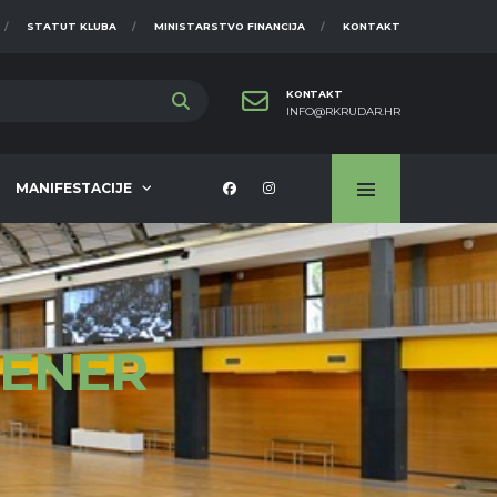
STATUT KLUBA
MINISTARSTVO FINANCIJA
KONTAKT
KONTAKT
INFO@RKRUDAR.HR
MANIFESTACIJE
RENER