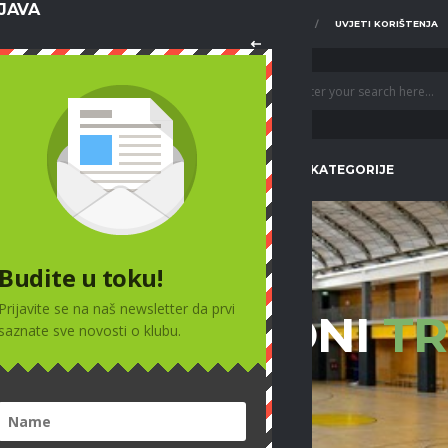
IJAVA
O NAMA
FOTO GALERIJE
UVJETI KORIŠTENJA
VIJESTI
PRVA EKIPA
MLAĐE KATEGORIJE
Budite u toku!
Prijavite se na naš newsletter da prvi
A: KONDICIONI
T
saznate sve novosti o klubu.
HOME
KONDICIONI TRENER