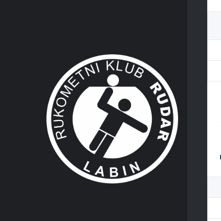
ADRES
RK Ruda
Rudarsk
HR 5222
OIB 170
KO
IN
MA
MA
FACEBO