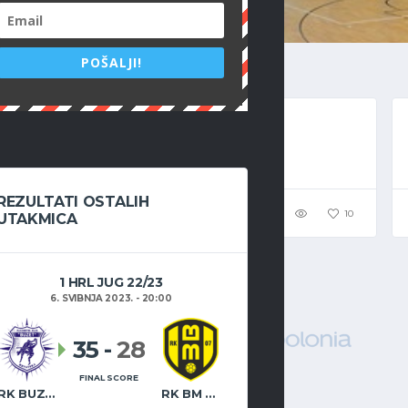
POŠALJI!
11. SIJEČNJA 2023.
PRIMOŽ PORI
REZULTATI OSTALIH
10
UTAKMICA
1 HRL JUG 22/23
6. SVIBNJA 2023. - 20:00
35
-
28
FINAL SCORE
RK BUZET
RK BM 07