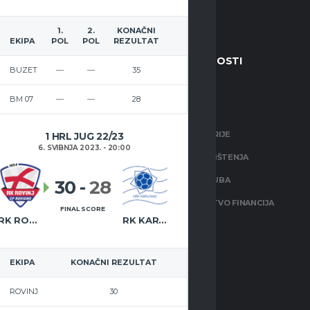
1.
2.
KONAČNI
EKIPA
POL
POL
REZULTAT
A
FORMALNOSTI
BUZET
—
—
35
BM 07
—
—
28
r
O NAMA
a 2
0 Labin
FOTO GALERIJE
1 HRL JUG 22/23
63819815
6. SVIBNJA 2023. - 20:00
UVJETI KORIŠTENJA
STATUT KLUBA
30
-
28
NTAKT
FO@RKRUDAR.HR
MINISTARSTVO FINANCIJA
FINAL SCORE
RK ROVINJ
RK KARLOVAC
KONTAKT
RKETING
RKETING@RKRUDAR.HR
EKIPA
KONAČNI REZULTAT
OK
INSTAGRAM
ROVINJ
30