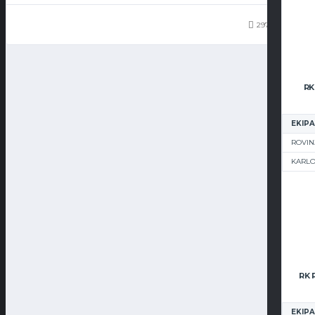
297
54
RK
EKIPA
ROVIN
KARL
EKIPA