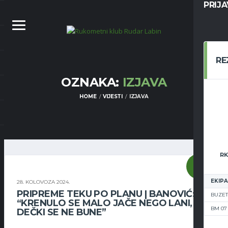
PRIJ
RE
OZNAKA:
IZJAVA
HOME
VIJESTI
IZJAVA
RK
SENIORI
EKIPA
28. KOLOVOZA 2024.
PRIPREME TEKU PO PLANU | BANOVIĆ:
BUZET
“KRENULO SE MALO JAČE NEGO LANI, NO
BM 07
DEČKI SE NE BUNE”