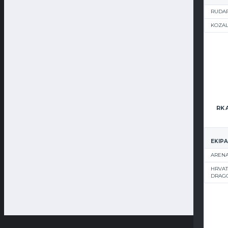
RUDAR
KOZA
EKIPA
ARENA
HRVAT
DRAG