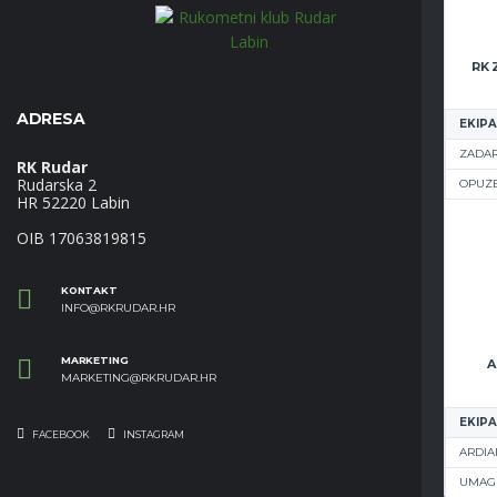
ADRESA
EKIPA
ZADAR
RK Rudar
Rudarska 2
OPUZ
HR 52220 Labin
OIB 17063819815
KONTAKT
INFO@RKRUDAR.HR
MARKETING
A
MARKETING@RKRUDAR.HR
EKIPA
FACEBOOK
INSTAGRAM
ARDIA
UMAG