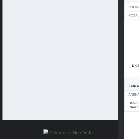
RUDAR
KOZA
EKIPA
ARENA
HRVAT
DRAG