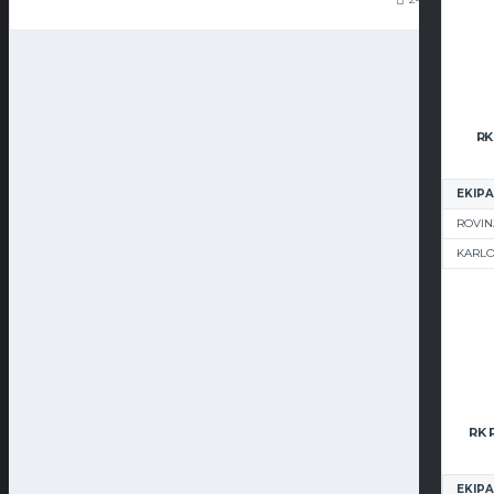
RK
EKIPA
ROVIN
KARL
EKIPA