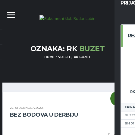
PRIJ
RE
OZNAKA: RK
BUZET
HOME
VIJESTI
RK BUZET
RK
SENIORI
EKIPA
22. STUDENOGA 2020.
BEZ BODOVA U DERBIJU
BUZET
BM 07
24
37