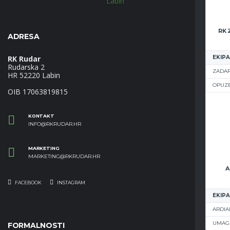
ADRESA
RK Rudar
EKIPA
Rudarska 2
ZADAR
HR 52220 Labin
OPUZ
OIB 17063819815
KONTAKT
INFO@RKRUDAR.HR
MARKETING
MARKETING@RKRUDAR.HR
A
FACEBOOK
INSTAGRAM
EKIPA
ARDIA
UMAG
FORMALNOSTI