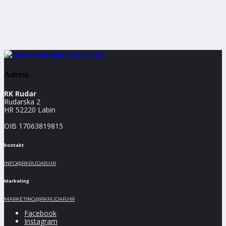
Adresa
RK Rudar
Rudarska 2
HR 52220 Labin
OIB 17063819815
kontakt
INFO@RKRUDAR.HR
Marketing
MARKETING@RKRUDAR.HR
Facebook
Instagram