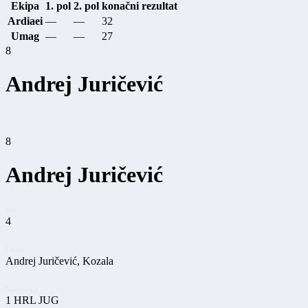
Ekipa
1. pol
2. pol
konačni rezultat
Ardiaei
—
—
32
Umag
—
—
27
8
Andrej Juričević
8
Andrej Juričević
dob
4
Ekipa
Andrej Juričević, Kozala
Natjecanja
1 HRL JUG