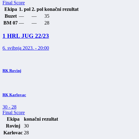
Final Score
Ekipa
1. pol
2. pol
konačni rezultat
Buzet
—
—
35
BM 07
—
—
28
1 HRL JUG 22/23
6. svibnja 2023. - 20:00
RK Rovinj
RK Karlovac
30
-
28
Final Score
Ekipa
konačni rezultat
Rovinj
30
Karlovac
28