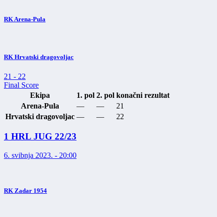
RK Arena-Pula
RK Hrvatski dragovoljac
21
-
22
Final Score
Ekipa
1. pol
2. pol
konačni rezultat
Arena-Pula
—
—
21
Hrvatski dragovoljac
—
—
22
1 HRL JUG 22/23
6. svibnja 2023. - 20:00
RK Zadar 1954