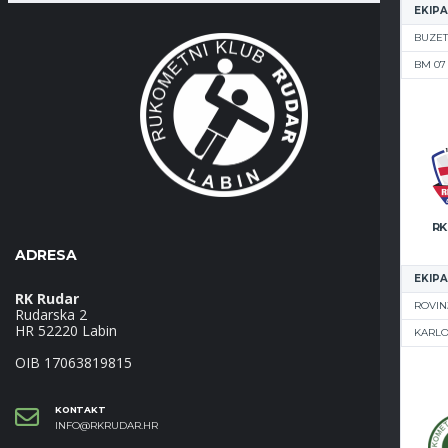
EKIPA
BUZET
BM 07
RK
ADRESA
EKIPA
RK Rudar
ROVIN
Rudarska 2
HR 52220 Labin
KARL
OIB 17063819815
KONTAKT
INFO@RKRUDAR.HR