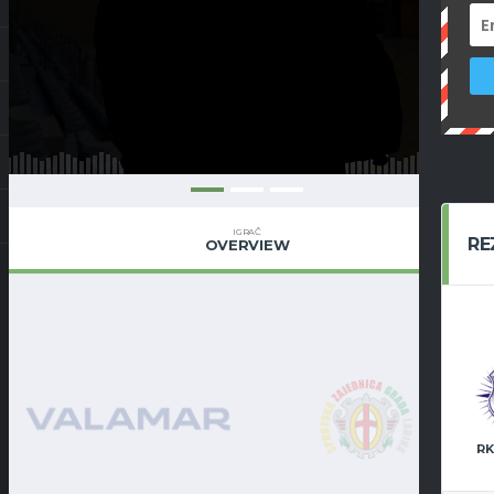
IGRAČ
RE
OVERVIEW
RK