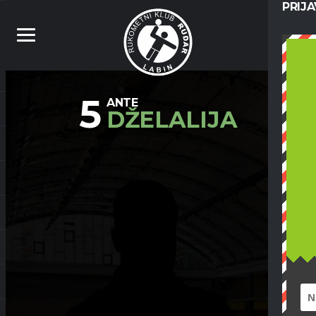
PRIJ
5
ANTE
DŽELALIJA