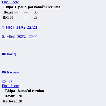
Final Score
Ekipa
1. pol
2. pol
konačni rezultat
Buzet
—
—
35
BM 07
—
—
28
1 HRL JUG 22/23
6. svibnja 2023. - 20:00
RK Rovinj
RK Karlovac
30
-
28
Final Score
Ekipa
konačni rezultat
Rovinj
30
Karlovac
28