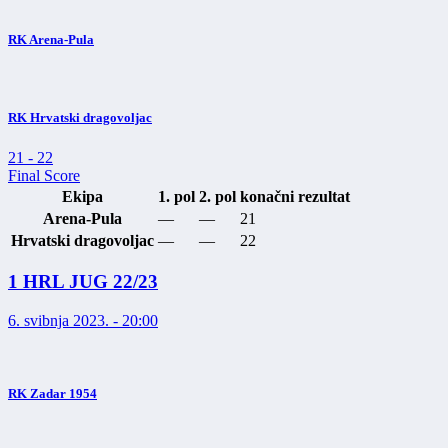
RK Arena-Pula
RK Hrvatski dragovoljac
21
-
22
Final Score
Ekipa
1. pol
2. pol
konačni rezultat
Arena-Pula
—
—
21
Hrvatski dragovoljac
—
—
22
1 HRL JUG 22/23
6. svibnja 2023. - 20:00
RK Zadar 1954