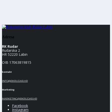
Adresa
RK Rudar
Rudarska 2
HR 52220 Labin
OIB 17063819815
kontakt
INFO@RKRUDAR.HR
Marketing
MARKETING@RKRUDAR.HR
Facebook
Instagram