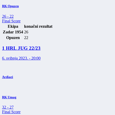
RK Opuzen
26
-
22
Final Score
Ekipa
konačni rezultat
Zadar 1954
26
Opuzen
22
1 HRL JUG 22/23
6. svibnja 2023. - 20:00
Ardiaei
RK Umag
32
-
27
Final Score