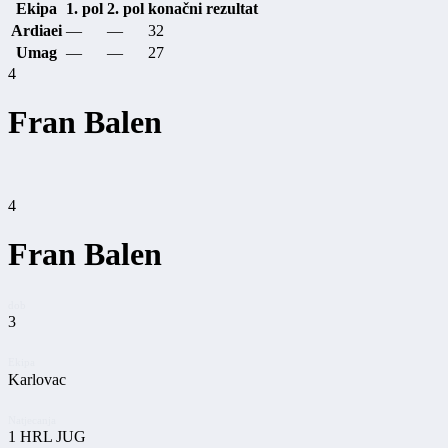
Ekipa
1. pol
2. pol
konačni rezultat
Ardiaei
—
—
32
Umag
—
—
27
4
Fran Balen
4
Fran Balen
dob
3
Ekipa
Karlovac
Natjecanja
1 HRL JUG