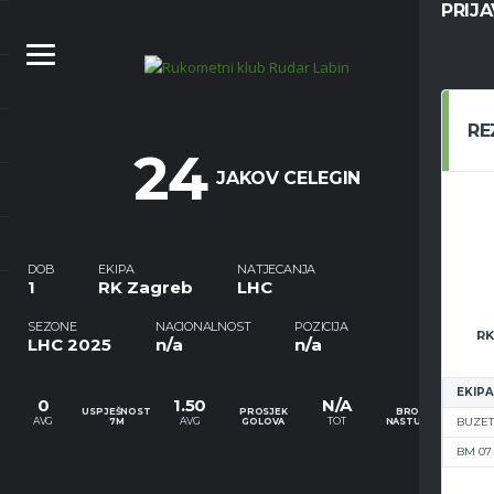
PRIJ
RE
24
JAKOV CELEGIN
DOB
EKIPA
NATJECANJA
1
RK Zagreb
LHC
SEZONE
NACIONALNOST
POZICIJA
RK
LHC 2025
n/a
n/a
EKIPA
0
1.50
N/A
USPJEŠNOST
PROSJEK
BROJ
BUZET
AVG
AVG
TOT
7M
GOLOVA
NASTUPA
BM 07