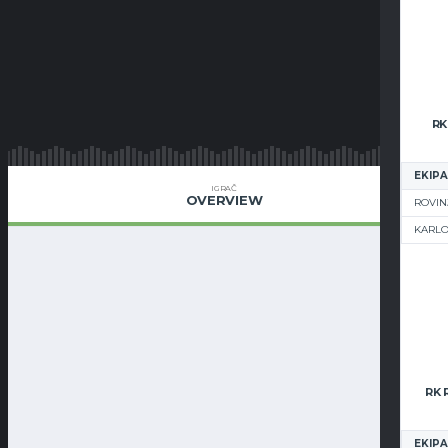
RK
EKIPA
IGRAČ
OVERVIEW
ROVIN
KARL
EKIPA