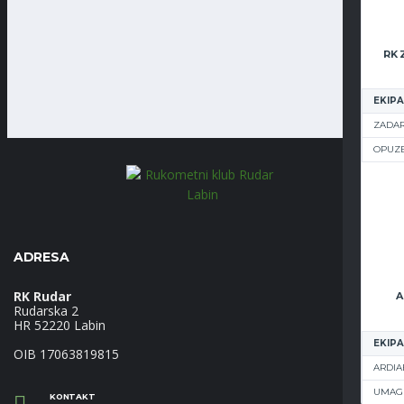
EKIPA
ZADAR
OPUZ
ADRESA
RK Rudar
A
Rudarska 2
HR 52220 Labin
EKIPA
OIB 17063819815
ARDIA
UMAG
KONTAKT