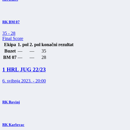
RK BM 07
35
-
28
Final Score
Ekipa
1. pol
2. pol
konačni rezultat
Buzet
—
—
35
BM 07
—
—
28
1 HRL JUG 22/23
6. svibnja 2023. - 20:00
RK Rovinj
RK Karlovac