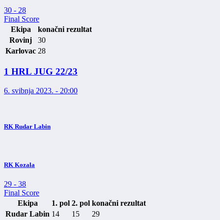
30
-
28
Final Score
Ekipa
konačni rezultat
Rovinj
30
Karlovac
28
1 HRL JUG 22/23
6. svibnja 2023. - 20:00
RK Rudar Labin
RK Kozala
29
-
38
Final Score
Ekipa
1. pol
2. pol
konačni rezultat
Rudar Labin
14
15
29