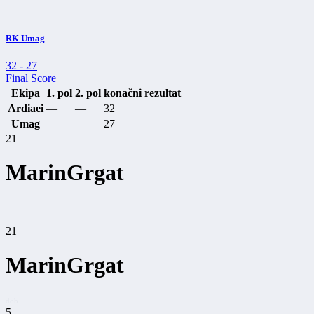
RK Umag
32
-
27
Final Score
Ekipa
1. pol
2. pol
konačni rezultat
Ardiaei
—
—
32
Umag
—
—
27
21
Marin
Grgat
21
Marin
Grgat
dob
5