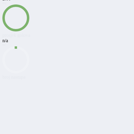
avg
prosjek
golova
n/a
tot
broj
nastupa