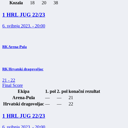
Kozala
18
20
38
1 HRL JUG 22/23
6. svibnja 2023. - 20:00
RK Arena-Pula
RK Hrvatski dragovoljac
21
-
22
Final Score
Ekipa
1. pol
2. pol
konačni rezultat
Arena-Pula
—
—
21
Hrvatski dragovoljac
—
—
22
1 HRL JUG 22/23
6. svibnja 2023. - 20:00