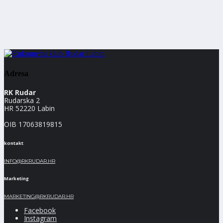
Adresa
RK Rudar
Rudarska 2
HR 52220 Labin
OIB 17063819815
kontakt
INFO@RKRUDAR.HR
Marketing
MARKETING@RKRUDAR.HR
Facebook
Instagram