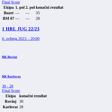
Final Score
Ekipa
1. pol
2. pol
konačni rezultat
Buzet
—
—
35
BM 07
—
—
28
1 HRL JUG 22/23
6. svibnja 2023. - 20:00
RK Rovinj
RK Karlovac
30
-
28
Final Score
Ekipa
konačni rezultat
Rovinj
30
Karlovac
28