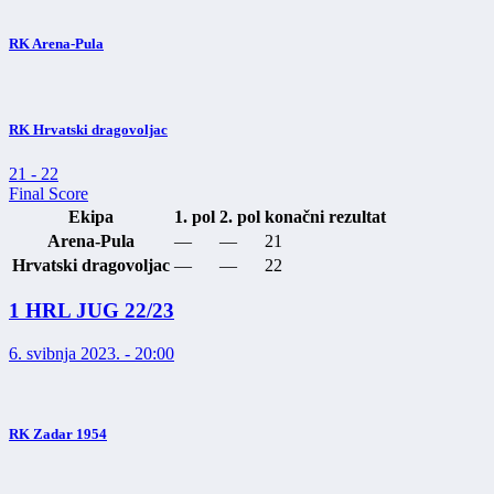
RK Arena-Pula
RK Hrvatski dragovoljac
21
-
22
Final Score
Ekipa
1. pol
2. pol
konačni rezultat
Arena-Pula
—
—
21
Hrvatski dragovoljac
—
—
22
1 HRL JUG 22/23
6. svibnja 2023. - 20:00
RK Zadar 1954