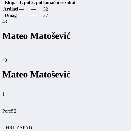
Ekipa
1. pol
2. pol
konačni rezultat
Ardiaei
—
—
32
Umag
—
—
27
43
Mateo Matošević
43
Mateo Matošević
dob
1
Ekipa
Poreč 2
Natjecanja
2 HRL ZAPAD