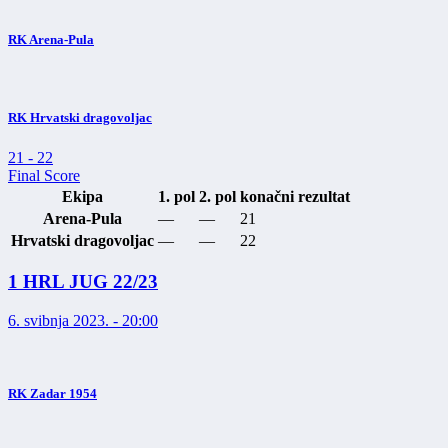
RK Arena-Pula
RK Hrvatski dragovoljac
21
-
22
Final Score
Ekipa
1. pol
2. pol
konačni rezultat
Arena-Pula
—
—
21
Hrvatski dragovoljac
—
—
22
1 HRL JUG 22/23
6. svibnja 2023. - 20:00
RK Zadar 1954