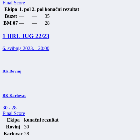
Final Score
Ekipa
1. pol
2. pol
konačni rezultat
Buzet
—
—
35
BM 07
—
—
28
1 HRL JUG 22/23
6. svibnja 2023. - 20:00
RK Rovinj
RK Karlovac
30
-
28
Final Score
Ekipa
konačni rezultat
Rovinj
30
Karlovac
28