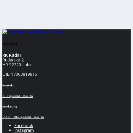
Adresa
RK Rudar
Rudarska 2
HR 52220 Labin
OIB 17063819815
kontakt
INFO@RKRUDAR.HR
Marketing
MARKETING@RKRUDAR.HR
Facebook
Instagram