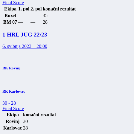
Final Score
Ekipa
1. pol
2. pol
konačni rezultat
Buzet
—
—
35
BM 07
—
—
28
1 HRL JUG 22/23
6. svibnja 2023. - 20:00
RK Rovinj
RK Karlovac
30
-
28
Final Score
Ekipa
konačni rezultat
Rovinj
30
Karlovac
28