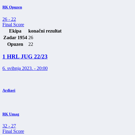
RK Opuzen
26
-
22
Final Score
Ekipa
konačni rezultat
Zadar 1954
26
Opuzen
22
1 HRL JUG 22/23
6. svibnja 2023. - 20:00
Ardiaei
RK Umag
32
-
27
Final Score