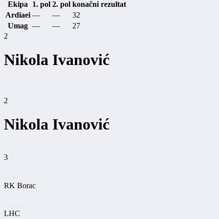
Ekipa
1. pol
2. pol
konačni rezultat
Ardiaei
—
—
32
Umag
—
—
27
2
Nikola Ivanović
2
Nikola Ivanović
dob
3
Ekipa
RK Borac
Natjecanja
LHC