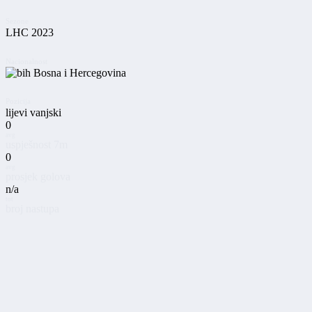
Sezone
LHC 2023
Nacionalnost
Bosna i Hercegovina
Pozicija
lijevi vanjski
0
avg
uspješnost 7m
0
avg
prosjek golova
n/a
tot
broj nastupa