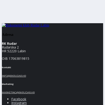
Adresa
RK Rudar
Rudarska 2
HR 52220 Labin
OIB 17063819815
kontakt
INFO@RKRUDAR.HR
Marketing
MARKETING@RKRUDAR.HR
Facebook
Instagram