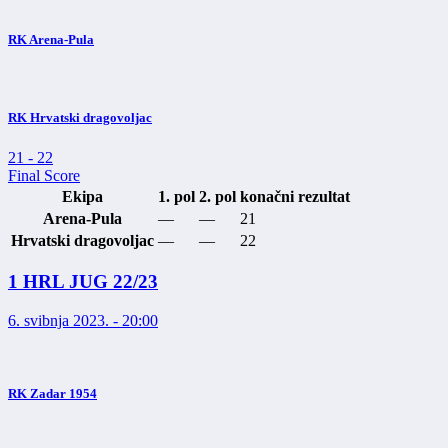
RK Arena-Pula
RK Hrvatski dragovoljac
21
-
22
Final Score
Ekipa
1. pol
2. pol
konačni rezultat
Arena-Pula
—
—
21
Hrvatski dragovoljac
—
—
22
1 HRL JUG 22/23
6. svibnja 2023. - 20:00
RK Zadar 1954