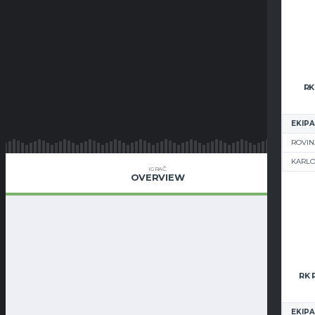
RK
EKIPA
ROVIN
KARL
IGRAČ
OVERVIEW
EKIPA