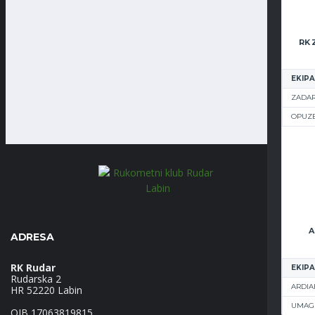
EKIPA
ZADAR
OPUZ
A
ADRESA
RK Rudar
EKIPA
Rudarska 2
ARDIA
HR 52220 Labin
UMAG
OIB 17063819815