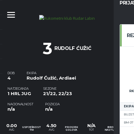
PRIJ
RE
3
RUDOLF ĆUŽIĆ
DOB
EKIPA
4
Rudolf Ćužić, Ardiaei
NATJECANJA
SEZONE
RK
1 HRL JUG
21/22, 22/23
NACIONALNOST
POZICIJA
EKIPA
n/a
n/a
BUZET
BM 07
0.00
4.50
N/A
USPJEŠNOST
PROSJEK
BROJ
AVG
AVG
TOT
7M
GOLOVA
NASTUPA