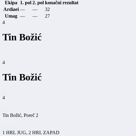
Ekipa
1. pol
2. pol
konačni rezultat
Ardiaei
—
—
32
Umag
—
—
27
4
Tin Božić
4
Tin Božić
dob
4
Ekipa
Tin Božić, Poreč 2
Natjecanja
1 HRL JUG, 2 HRL ZAPAD