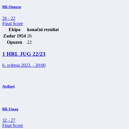
RK Opuzen
26
-
22
Final Score
Ekipa
konačni rezultat
Zadar 1954
26
Opuzen
22
1 HRL JUG 22/23
6. svibnja 2023. - 20:00
Ardiaei
RK Umag
32
-
27
Final Score