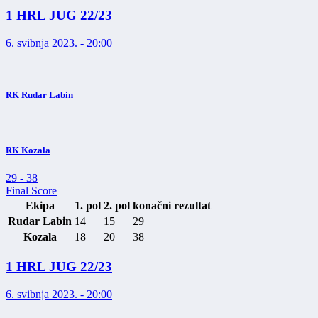
1 HRL JUG 22/23
6. svibnja 2023. - 20:00
RK Rudar Labin
RK Kozala
29
-
38
Final Score
Ekipa
1. pol
2. pol
konačni rezultat
Rudar Labin
14
15
29
Kozala
18
20
38
1 HRL JUG 22/23
6. svibnja 2023. - 20:00