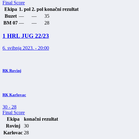
Final Score
Ekipa
1. pol
2. pol
konačni rezultat
Buzet
—
—
35
BM 07
—
—
28
1 HRL JUG 22/23
6. svibnja 2023. - 20:00
RK Rovinj
RK Karlovac
30
-
28
Final Score
Ekipa
konačni rezultat
Rovinj
30
Karlovac
28