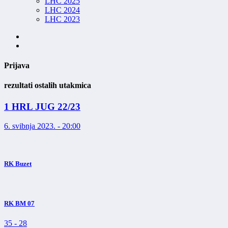
LHC 2025
LHC 2024
LHC 2023
Prijava
rezultati ostalih utakmica
1 HRL JUG 22/23
6. svibnja 2023. - 20:00
RK Buzet
RK BM 07
35
-
28