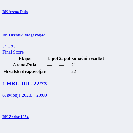
RK Arena-Pula
RK Hrvatski dragovoljac
21
-
22
Final Score
Ekipa
1. pol
2. pol
konačni rezultat
Arena-Pula
—
—
21
Hrvatski dragovoljac
—
—
22
1 HRL JUG 22/23
6. svibnja 2023. - 20:00
RK Zadar 1954