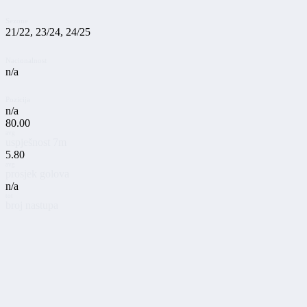
Sezone
21/22, 23/24, 24/25
Nacionalnost
n/a
Pozicija
n/a
80.00
avg
uspješnost 7m
5.80
avg
prosjek golova
n/a
tot
broj nastupa