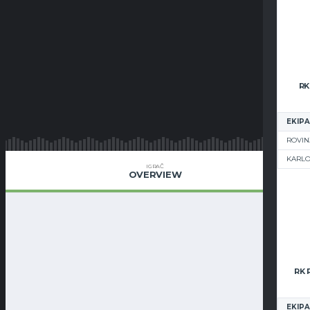
RK
EKIPA
ROVIN
KARL
IGRAČ
OVERVIEW
EKIPA