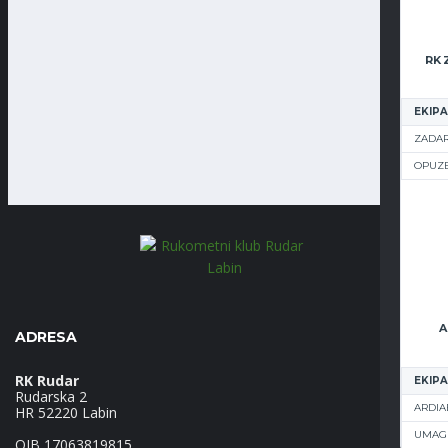
EKIPA
ZADAR
OPUZ
A
ADRESA
RK Rudar
EKIPA
Rudarska 2
ARDIA
HR 52220 Labin
UMAG
OIB 17063819815