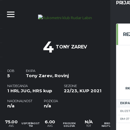
PRIJ
RE
4
TONY ZAREV
DOB
EKIPA
5
Tony Zarev, Rovinj
NATJECANJA
SEZONE
RK
1 HRL JUG, HRS kup
22/23, KUP 2021
NACIONALNOST
POZICIJA
EKIPA
n/a
n/a
BUZET
BM 07
75.00
6.00
N/A
USPJEŠNOST
PROSJEK
BROJ
AVG
AVG
TOT
7M
GOLOVA
NASTUPA