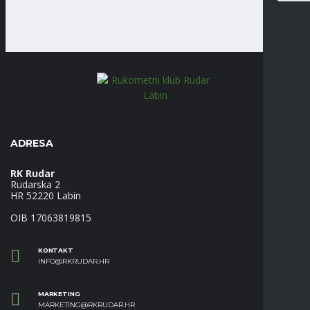
ADRESA
RK Rudar
Rudarska 2
HR 52220 Labin
OIB 17063819815
KONTAKT
INFO@RKRUDAR.HR
MARKETING
MARKETING@RKRUDAR.HR