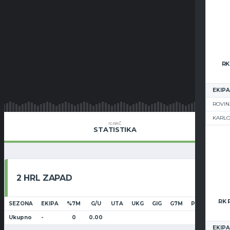
RK
EKIPA
ROVIN
KARL
IGRAČ
STATISTIKA
2 HRL ZAPAD
SEZONA
EKIPA
%7M
G/U
UTA
UKG
GIG
G7M
P7M
2MN
Ukupno
-
0
0.00
EKIPA