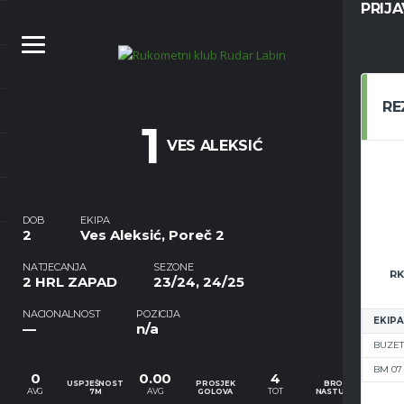
PRIJ
RE
1
VES ALEKSIĆ
DOB
EKIPA
2
Ves Aleksić, Poreč 2
NATJECANJA
SEZONE
RK
2 HRL ZAPAD
23/24, 24/25
NACIONALNOST
POZICIJA
EKIPA
—
n/a
BUZET
BM 07
0
0.00
4
USPJEŠNOST
PROSJEK
BROJ
AVG
AVG
TOT
7M
GOLOVA
NASTUPA