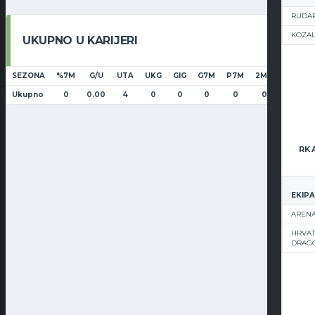
RUDAR
KOZA
UKUPNO U KARIJERI
SEZONA
%7M
G/U
UTA
UKG
GIG
G7M
P7M
2MN
ŽUT
Ukupno
0
0.00
4
0
0
0
0
0
0
EKIPA
ARENA
HRVAT
DRAG