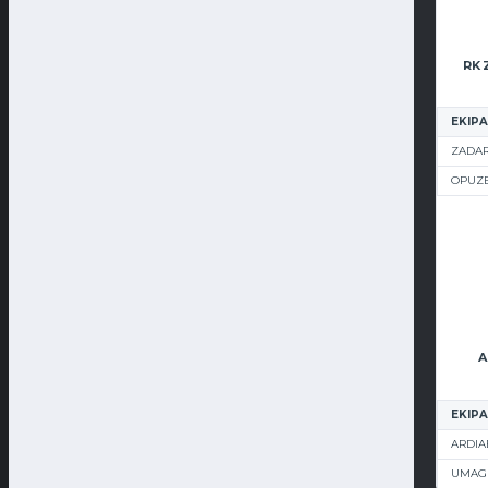
EKIPA
ZADAR
OPUZ
A
EKIPA
ARDIA
UMAG