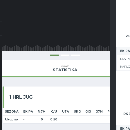
RK
EKIPA
ROVIN
IGRAČ
KARL
STATISTIKA
1 HRL JUG
SEZONA
EKIPA
%7M
G/U
UTA
UKG
GIG
G7M
P7M
2MN
Ukupno
-
0
0.50
EKIPA