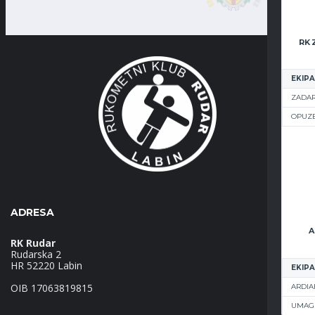
EKIPA
ZADAR
OPUZ
ADRESA
A
RK Rudar
Rudarska 2
HR 52220 Labin
EKIPA
OIB 17063819815
ARDIA
UMAG