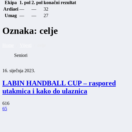
Ekipa
1. pol
2. pol
konačni rezultat
Ardiaei
—
—
32
Umag
—
—
27
Oznaka:
celje
Home
Vijesti
celje
Seniori
16. siječnja 2023.
LABIN HANDBALL CUP – raspored
utakmica i kako do ulaznica
616
65