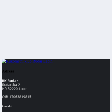
Adresa
RK Rudar
Rudarska 2
HR 52220 Labin
OIB 17063819815
kontakt