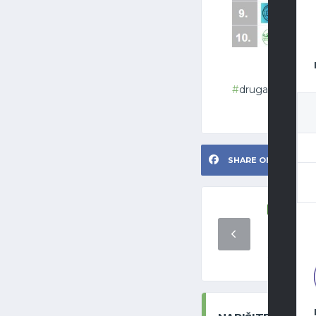
druga hmrl zap
SHARE ON FACEBOOK
SENIORI
POBJEDA
RUKOMET
SE TREB
1. OŽUJKA 202