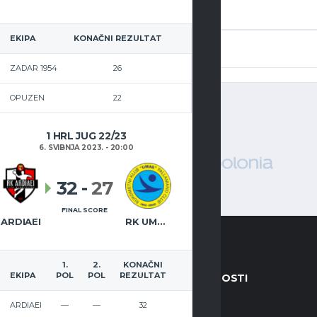
NTAR
EKIPA
KONAČNI REZULTAT
rijavljeni in
da bi mogli slati komentare
ZADAR 1954
26
OPUZEN
22
1 HRL JUG 22/23
6. SVIBNJA 2023. - 20:00
32
-
27
FINAL SCORE
ARDIAEI
RK UMAG
1.
2.
KONAČNI
EKIPA
POL
POL
REZULTAT
A
FORMALNOSTI
ARDIAEI
—
—
32