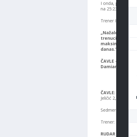
I onda, početkom na
na 25:23. Na kraju
Trener Inko Banovi
„Nažalost, borbe
trenucima, manja
maksimum, nije b
danas.“
ČAVLE – SD MAVRI
Damian Štifanić 
Č
ČAVLE:
Jonjić, Ko
Jeličić 2, Humar 2,
Sedmerci: 3/3, Isk
Trener: Damir Bo
RUDAR ADRIA OI