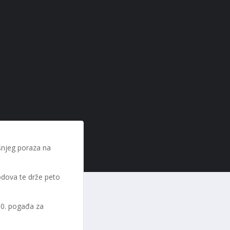
šnjeg poraza na
odova te drže peto
 30. pogađa za