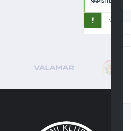
NAPIŠITE KOME
Morate biti
p
ADRES