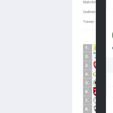
Matošević 1, Mursel
Sedmerci: 1/1, Isk
Trener: Inko Bano