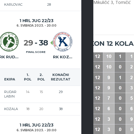
ović, Perić, Velagić, Muratović, Derosi 1, Milić, Mikuličić 3, Tomičić
KARLOVAC
28
ljučenja: 10 minuta
1 HRL JUG 22/23
vić
6. SVIBNJA 2023. - 20:00
29
-
38
DRUGA HMRL ZAPAD – NAKON 12 KOLA
FINAL SCORE
RK RUDAR LABIN
RK KOZALA
1.
2.
KONAČNI
EKIPA
POL
POL
REZULTAT
RUDAR
14
15
29
LABIN
KOZALA
18
20
38
1 HRL JUG 22/23
6. SVIBNJA 2023. - 20:00