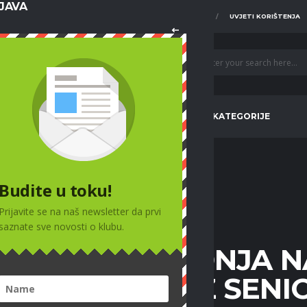
IJAVA
O NAMA
FOTO GALERIJE
UVJETI KORIŠTENJA
VIJESTI
PRVA EKIPA
MLAĐE KATEGORIJE
Budite u toku!
Prijavite se na naš newsletter da prvi
SENIORI
saznate sve novosti o klubu.
ENA I POSLJEDNJA N
CIJU – PORAZ SENI