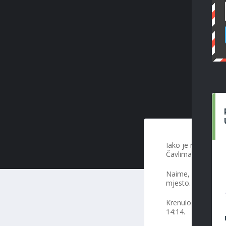
Iako je mlada mom
Čavlima, može se r
Naime, današnji p
mjesto. Obzirom da
Krenulo je dobro p
14:14.