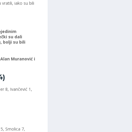
atili, iako su bili
ojedinim
čki su dali
bolji su bili
Alan Muranović i
4)
er 8, Ivančević 1,
 5, Smolica 7,