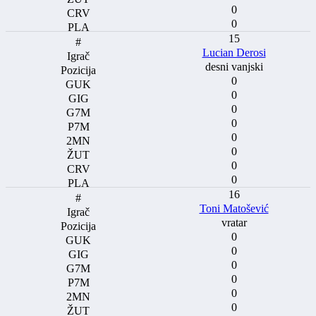
0
0
15
Lucian Derosi
desni vanjski
0
0
0
0
0
0
0
0
16
Toni Matošević
vratar
0
0
0
0
0
0