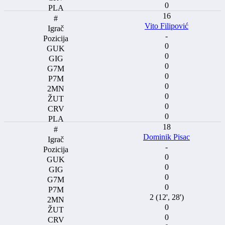
0
16
Vito Filipović
-
0
0
0
0
0
0
0
0
18
Dominik Pisac
-
0
0
0
0
2 (12', 28')
0
0