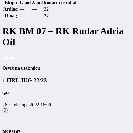
Ekipa
1. pol
2. pol
konačni rezultat
Ardiaei
—
—
32
Umag
—
—
27
RK BM 07 – RK Rudar Adria
Oil
Home
RK BM 07 – RK Rudar Adria Oil
Osvrt na utakmicu
1 HRL JUG 22/23
Split
26. studenoga 2022.
16:00
(9)
RK BM 07