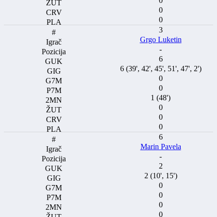
0
0
0
3
Grgo Luketin
-
6
6 (39', 42', 45', 51', 47', 2')
0
0
1 (48')
0
0
0
6
Marin Pavela
-
2
2 (10', 15')
0
0
0
0