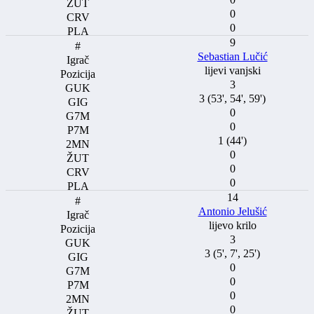
0
0
9
Sebastian Lučić
lijevi vanjski
3
3 (53', 54', 59')
0
0
1 (44')
0
0
0
14
Antonio Jelušić
lijevo krilo
3
3 (5', 7', 25')
0
0
0
0