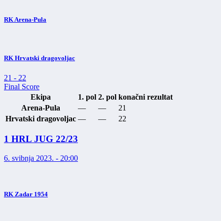
RK Arena-Pula
RK Hrvatski dragovoljac
21
-
22
Final Score
Ekipa
1. pol
2. pol
konačni rezultat
Arena-Pula
—
—
21
Hrvatski dragovoljac
—
—
22
1 HRL JUG 22/23
6. svibnja 2023. - 20:00
RK Zadar 1954