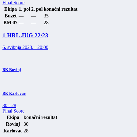
Final Score
Ekipa
1. pol
2. pol
konačni rezultat
Buzet
—
—
35
BM 07
—
—
28
1 HRL JUG 22/23
6. svibnja 2023. - 20:00
RK Rovinj
RK Karlovac
30
-
28
Final Score
Ekipa
konačni rezultat
Rovinj
30
Karlovac
28