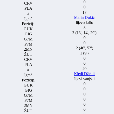
0
0
17
Marin Dukić
lijevo krilo
3
3 (13', 14', 29')
0
0
2 (46', 52')
1 (9')
0
0
20
Kledi Dželili
lijevi vanjski
0
0
0
0
0
0