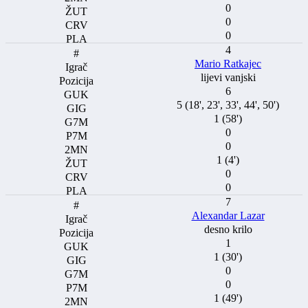
0
0
0
4
Mario Ratkajec
lijevi vanjski
6
5 (18', 23', 33', 44', 50')
1 (58')
0
0
1 (4')
0
0
7
Alexandar Lazar
desno krilo
1
1 (30')
0
0
1 (49')