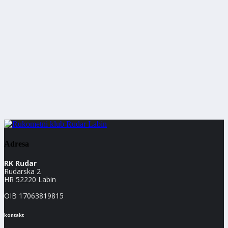
Adresa
RK Rudar
Rudarska 2
HR 52220 Labin
OIB 17063819815
kontakt