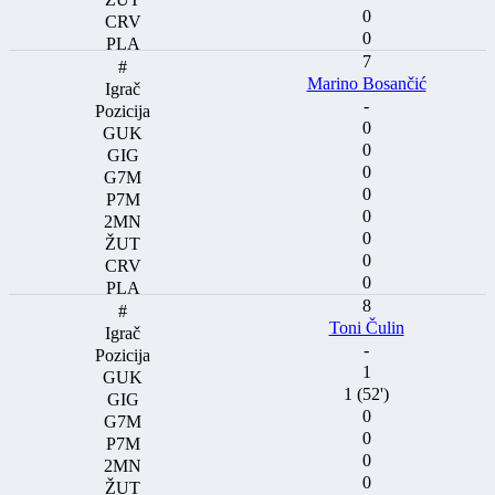
0
0
7
Marino Bosančić
-
0
0
0
0
0
0
0
0
8
Toni Čulin
-
1
1 (52')
0
0
0
0