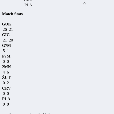
0
Match Stats
GUK
26
21
GIG
21
20
G7M
5
1
P7M
0
0
2MN
4
6
ŽUT
0
2
CRV
0
0
PLA
0
0