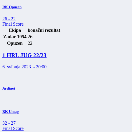
RK Opuzen
26
-
22
Final Score
Ekipa
konačni rezultat
Zadar 1954
26
Opuzen
22
1 HRL JUG 22/23
6. svibnja 2023. - 20:00
Ardiaei
RK Umag
32
-
27
Final Score