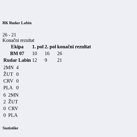
RK Rudar Labin
26
-
21
Konačni rezultat
Ekipa
1. pol
2. pol
konačni rezultat
BM 07
10
16
26
Rudar Labin
12
9
21
2MN
4
ŽUT
0
CRV
0
PLA
0
6
2MN
2
ŽUT
0
CRV
0
PLA
Statistike