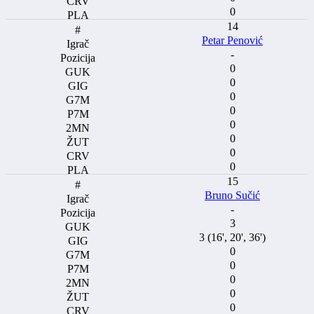
0
14
Petar Penović
-
0
0
0
0
0
0
0
0
15
Bruno Sučić
-
3
3 (16', 20', 36')
0
0
0
0
0