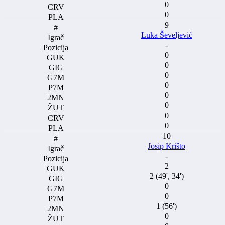
0
0
9
Luka Ševeljević
-
0
0
0
0
0
0
0
0
10
Josip Krišto
-
2
2 (49', 34')
0
0
1 (56')
0