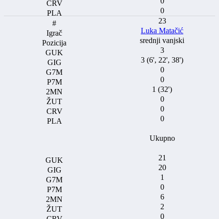
0
0
23
Luka Matačić
srednji vanjski
3
3 (6', 22', 38')
0
0
1 (32')
0
0
0
Ukupno
21
20
1
0
6
2
0