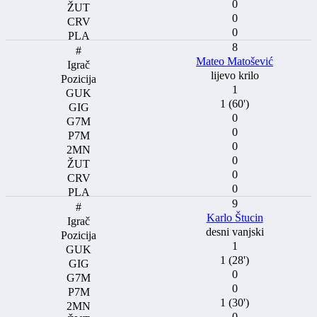
0
0
0
8
Mateo Matošević
lijevo krilo
1
1 (60')
0
0
0
0
0
0
9
Karlo Štucin
desni vanjski
1
1 (28')
0
0
1 (30')
0