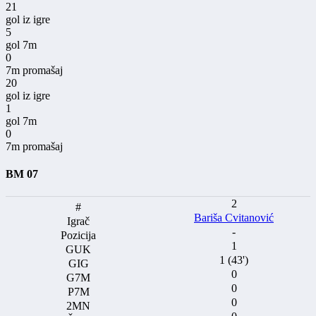
21
gol iz igre
5
gol 7m
0
7m promašaj
20
gol iz igre
1
gol 7m
0
7m promašaj
BM 07
2
Bariša Cvitanović
-
1
1 (43')
0
0
0