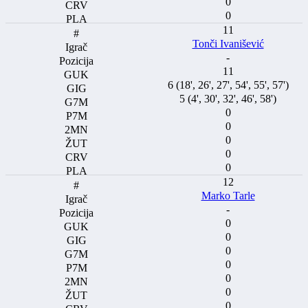
0
0
11
Tonči Ivanišević
-
11
6 (18', 26', 27', 54', 55', 57')
5 (4', 30', 32', 46', 58')
0
0
0
0
0
12
Marko Tarle
-
0
0
0
0
0
0
0