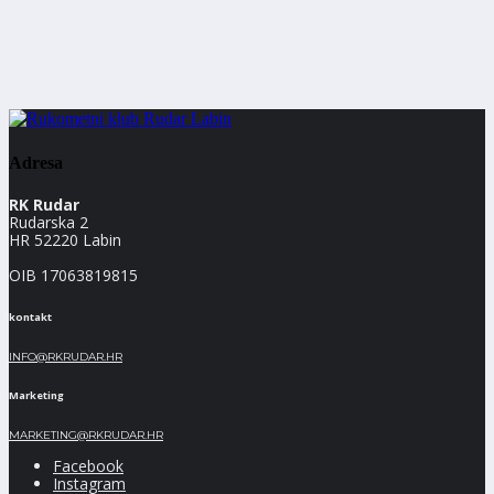
Adresa
RK Rudar
Rudarska 2
HR 52220 Labin
OIB 17063819815
kontakt
INFO@RKRUDAR.HR
Marketing
MARKETING@RKRUDAR.HR
Facebook
Instagram