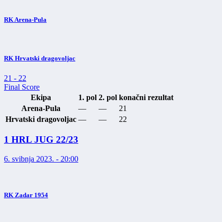
RK Arena-Pula
RK Hrvatski dragovoljac
21
-
22
Final Score
Ekipa
1. pol
2. pol
konačni rezultat
Arena-Pula
—
—
21
Hrvatski dragovoljac
—
—
22
1 HRL JUG 22/23
6. svibnja 2023. - 20:00
RK Zadar 1954