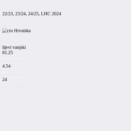
Sezone
22/23, 23/24, 24/25, LHC 2024
Nacionalnost
Hrvatska
Pozicija
lijevi vanjski
81.25
avg
uspješnost 7m
4.54
avg
prosjek golova
24
tot
broj nastupa