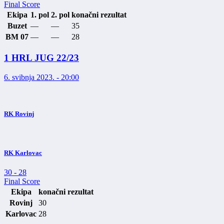
Final Score
Ekipa
1. pol
2. pol
konačni rezultat
Buzet
—
—
35
BM 07
—
—
28
1 HRL JUG 22/23
6. svibnja 2023. - 20:00
RK Rovinj
RK Karlovac
30
-
28
Final Score
Ekipa
konačni rezultat
Rovinj
30
Karlovac
28