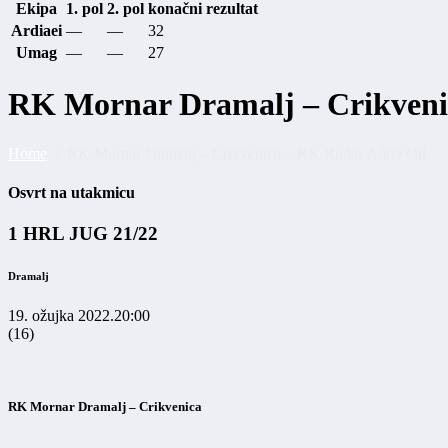
Ekipa
1. pol
2. pol
konačni rezultat
Ardiaei
—
—
32
Umag
—
—
27
RK Mornar Dramalj – Crikveni
Home
RK Mornar Dramalj – Crikvenica – RK Rudar Adria Oil
Osvrt na utakmicu
1 HRL JUG 21/22
Dramalj
19. ožujka 2022.
20:00
(16)
RK Mornar Dramalj – Crikvenica