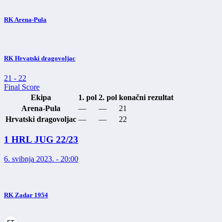
RK Arena-Pula
RK Hrvatski dragovoljac
21
-
22
Final Score
Ekipa
1. pol
2. pol
konačni rezultat
Arena-Pula
—
—
21
Hrvatski dragovoljac
—
—
22
1 HRL JUG 22/23
6. svibnja 2023. - 20:00
RK Zadar 1954