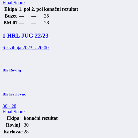
Final Score
Ekipa
1. pol
2. pol
konačni rezultat
Buzet
—
—
35
BM 07
—
—
28
1 HRL JUG 22/23
6. svibnja 2023. - 20:00
RK Rovinj
RK Karlovac
30
-
28
Final Score
Ekipa
konačni rezultat
Rovinj
30
Karlovac
28