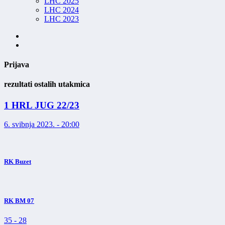
LHC 2025
LHC 2024
LHC 2023
Prijava
rezultati ostalih utakmica
1 HRL JUG 22/23
6. svibnja 2023. - 20:00
RK Buzet
RK BM 07
35
-
28