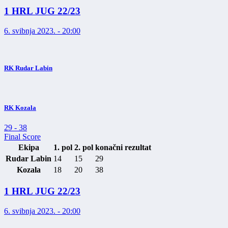
1 HRL JUG 22/23
6. svibnja 2023. - 20:00
RK Rudar Labin
RK Kozala
29
-
38
Final Score
Ekipa
1. pol
2. pol
konačni rezultat
Rudar Labin
14
15
29
Kozala
18
20
38
1 HRL JUG 22/23
6. svibnja 2023. - 20:00