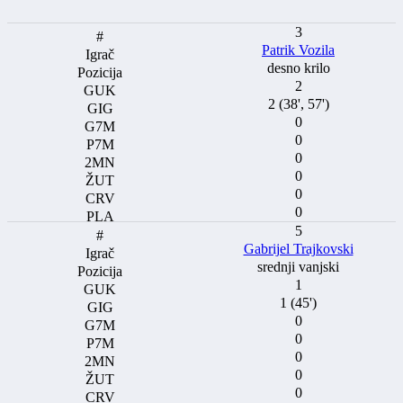
3
Patrik Vozila
desno krilo
2
2 (38', 57')
0
0
0
0
0
0
5
Gabrijel Trajkovski
srednji vanjski
1
1 (45')
0
0
0
0
0