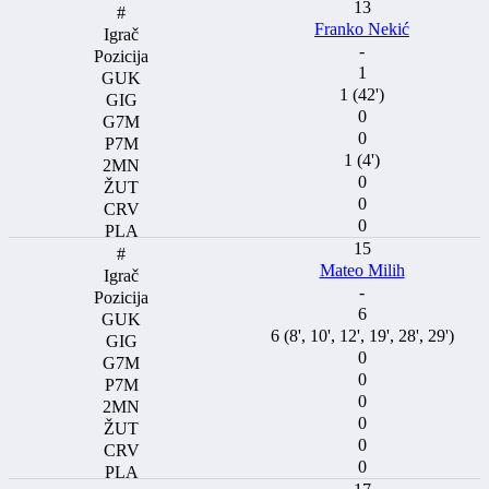
13
Franko Nekić
-
1
1 (42')
0
0
1 (4')
0
0
0
15
Mateo Milih
-
6
6 (8', 10', 12', 19', 28', 29')
0
0
0
0
0
0