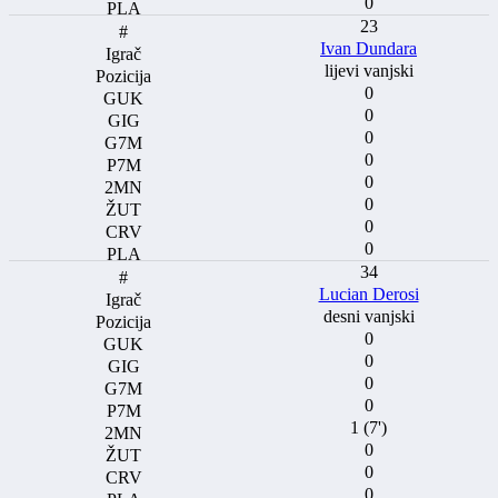
0
23
Ivan Dundara
lijevi vanjski
0
0
0
0
0
0
0
0
34
Lucian Derosi
desni vanjski
0
0
0
0
1 (7')
0
0
0