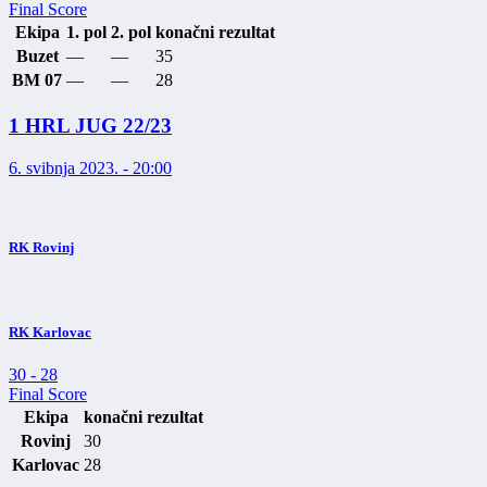
Final Score
Ekipa
1. pol
2. pol
konačni rezultat
Buzet
—
—
35
BM 07
—
—
28
1 HRL JUG 22/23
6. svibnja 2023. - 20:00
RK Rovinj
RK Karlovac
30
-
28
Final Score
Ekipa
konačni rezultat
Rovinj
30
Karlovac
28