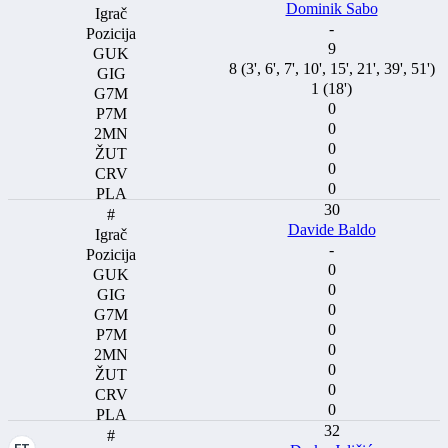
Dominik Sabo
-
9
8 (3', 6', 7', 10', 15', 21', 39', 51')
1 (18')
0
0
0
0
0
30
Davide Baldo
-
0
0
0
0
0
0
0
0
32