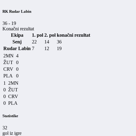
RK Rudar Labin
36
-
19
Konačni rezultat
Ekipa
1. pol
2. pol
konačni rezultat
Senj
22
14
36
Rudar Labin
7
12
19
2MN
4
ŽUT
0
CRV
0
PLA
0
1
2MN
0
ŽUT
0
CRV
0
PLA
Statistike
32
gol iz igre