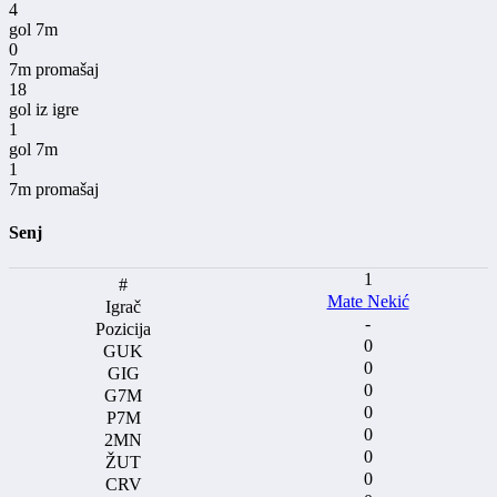
4
gol 7m
0
7m promašaj
18
gol iz igre
1
gol 7m
1
7m promašaj
Senj
1
Mate Nekić
-
0
0
0
0
0
0
0