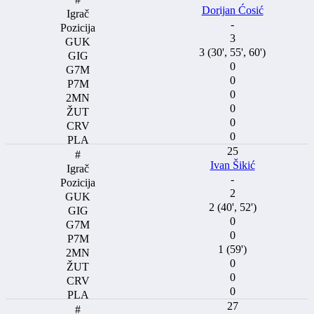
Dorijan Ćosić
-
3
3 (30', 55', 60')
0
0
0
0
0
0
25
Ivan Šikić
-
2
2 (40', 52')
0
0
1 (59')
0
0
0
27