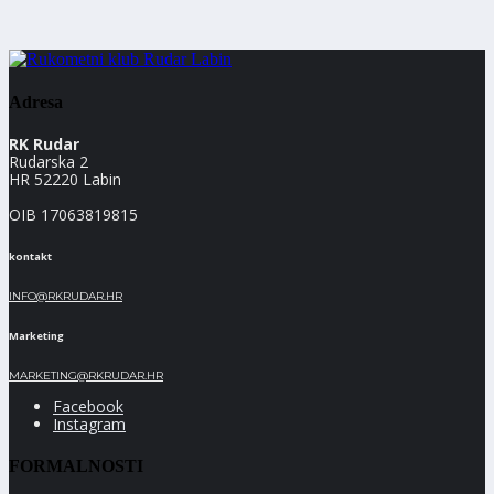
Adresa
RK Rudar
Rudarska 2
HR 52220 Labin
OIB 17063819815
kontakt
INFO@RKRUDAR.HR
Marketing
MARKETING@RKRUDAR.HR
Facebook
Instagram
FORMALNOSTI