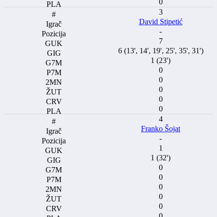
0
3
David Stipetić
-
7
6 (13', 14', 19', 25', 35', 31')
1 (23')
0
0
0
0
0
4
Franko Šojat
-
1
1 (32')
0
0
0
0
0
0