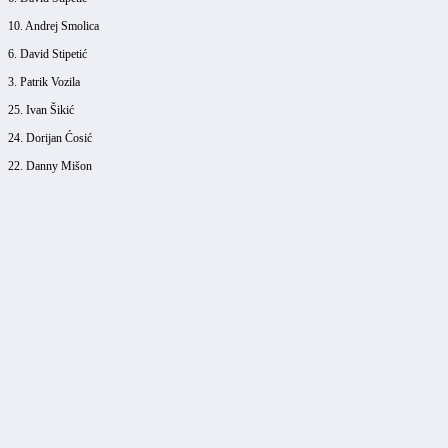
10. Andrej Smolica
6. David Stipetić
3. Patrik Vozila
25. Ivan Šikić
24. Dorijan Ćosić
22. Danny Mišon