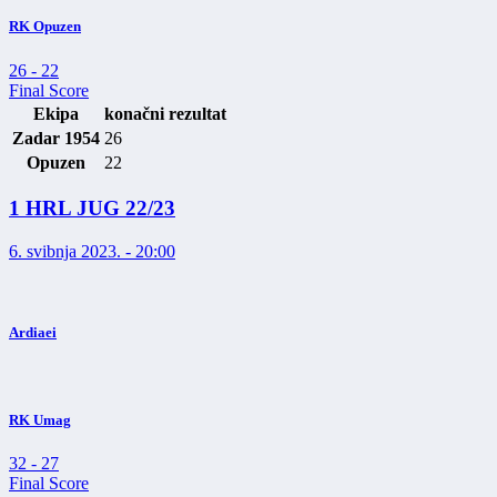
RK Opuzen
26
-
22
Final Score
Ekipa
konačni rezultat
Zadar 1954
26
Opuzen
22
1 HRL JUG 22/23
6. svibnja 2023. - 20:00
Ardiaei
RK Umag
32
-
27
Final Score