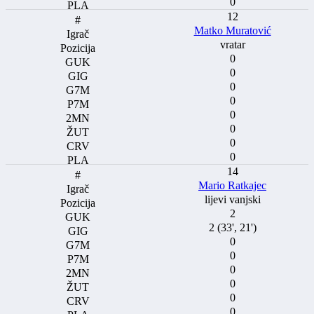
0
12
Matko Muratović
vratar
0
0
0
0
0
0
0
0
14
Mario Ratkajec
lijevi vanjski
2
2 (33', 21')
0
0
0
0
0
0