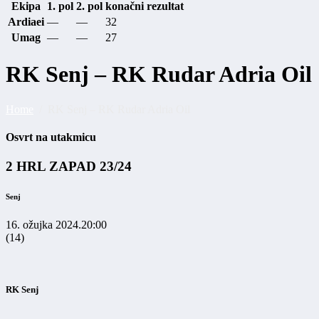
Ekipa
1. pol
2. pol
konačni rezultat
Ardiaei
—
—
32
Umag
—
—
27
RK Senj – RK Rudar Adria Oil
Home
RK Senj – RK Rudar Adria Oil
Osvrt na utakmicu
2 HRL ZAPAD 23/24
Senj
16. ožujka 2024.
20:00
(14)
RK Senj