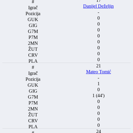
17
Danijel Deželjin
-
0
0
0
0
0
0
0
0
21
Mateo Tomić
-
1
0
1 (44')
0
0
0
0
0
24