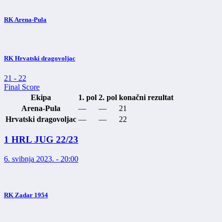
RK Arena-Pula
RK Hrvatski dragovoljac
21
-
22
Final Score
Ekipa
1. pol
2. pol
konačni rezultat
Arena-Pula
—
—
21
Hrvatski dragovoljac
—
—
22
1 HRL JUG 22/23
6. svibnja 2023. - 20:00
RK Zadar 1954