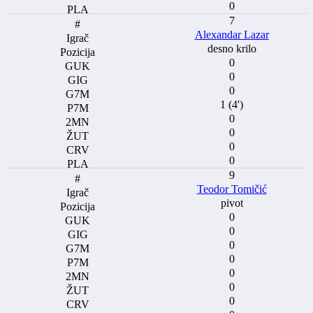
0
7
Alexandar Lazar
desno krilo
0
0
0
1 (4')
0
0
0
0
9
Teodor Tomičić
pivot
0
0
0
0
0
0
0