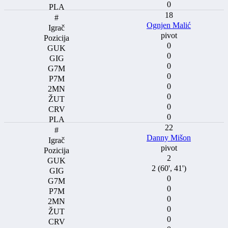
0
18
Ognjen Malić
pivot
0
0
0
0
0
0
0
0
22
Danny Mišon
pivot
2
2 (60', 41')
0
0
0
0
0