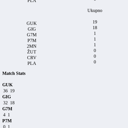
Ukupno
19
18
1
1
1
0
0
0
Match Stats
GUK
36
19
GIG
32
18
G7M
4
1
P7M
0
1