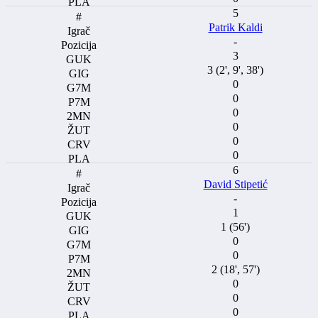
5
Patrik Kaldi
-
3
3 (2', 9', 38')
0
0
0
0
0
0
6
David Stipetić
-
1
1 (56')
0
0
2 (18', 57')
0
0
0