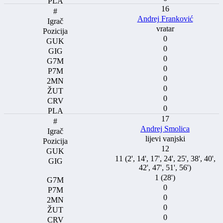
16
Andrej Franković
vratar
0
0
0
0
0
0
0
0
17
Andrej Smolica
lijevi vanjski
12
11 (2', 14', 17', 24', 25', 38', 40',
42', 47', 51', 56')
1 (28')
0
0
0
0