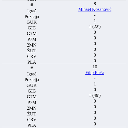
8
Mihael Kosanović
-
1
1 (22')
0
0
0
0
0
0
10
Filip Pleša
-
1
0
1 (49')
0
0
0
0
0