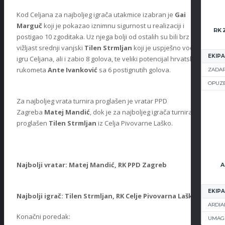
Kod Celjana za najboljeg igrača utakmice izabran je
Gai
Marguč
koji je pokazao iznimnu sigurnost u realizaciji i
postigao 10 zgoditaka. Uz njega bolji od ostalih su bili brz i
vižljast srednji vanjski
Tilen Strmljan
koji je uspješno vodio
EKIPA
igru Celjana, ali i zabio 8 golova, te veliki potencijal hrvatskog
rukometa
Ante Ivanković
sa 6 postignutih golova.
ZADAR
OPUZ
Za najboljeg vrata turnira proglašen je vratar PPD
Zagreba
Matej Mandić
, dok je za najboljeg igrača turnira
proglašen
Tilen Strmljan
iz Celja Pivovarne Laško.
Najbolji vratar: Matej Mandić, RK PPD Zagreb
A
EKIPA
Najbolji igrač: Tilen Strmljan, RK Celje Pivovarna Laško
ARDIA
Konačni poredak:
UMAG