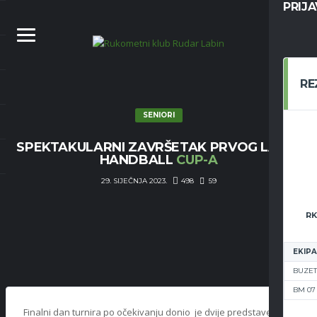
PRIJ
RE
SENIORI
SPEKTAKULARNI ZAVRŠETAK PRVOG LABIN
HANDBALL
CUP-A
498
59
29. SIJEČNJA 2023.
RK
EKIPA
BUZET
BM 07
Finalni dan turnira po očekivanju donio je dvije predstave