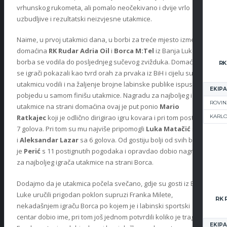
vrhunskog rukometa, ali pomalo neočekivano i dvije vrlo
uzbudljive i rezultatski neizvjesne utakmice.
Naime, u prvoj utakmici dana, u borbi za treće mjesto između
domaćina
RK Rudar Adria Oil
i
Borca M:Tel
iz Banja Luke
borba se vodila do posljednjeg sučevog zvižduka. Domaći su
RK
se igrači pokazali kao tvrd orah za prvaka iz BiH i cijelu su
utakmicu vodili i na žaljenje brojne labinske publike ispustili
EKIPA
pobjedu u samom finišu utakmice. Nagradu za najboljeg igrača
ROVIN
utakmice na strani domaćina ovaj je put ponio
Mario
Ratkajec
koji je odlično dirigirao igru kovara i pri tom postigao
KARL
7 golova. Pri tom su mu najviše pripomogli
Luka Matačić
s 8
i
Aleksandar Lazar
sa 6 golova. Od gostiju bolji od svih bio
je
Perić
s 11 postignutih pogodaka i opravdao dobio nagradu
za najboljeg igrača utakmice na strani Borca.
Dodajmo da je utakmica počela svečano, gdje su gosti iz Banja
Luke uručili prigodan poklon supruzi Franka Milete,
nekadašnjem igraču Borca po kojem je i labinski sportski
centar dobio ime, pri tom još jednom potvrdili koliko je trag
EKIPA