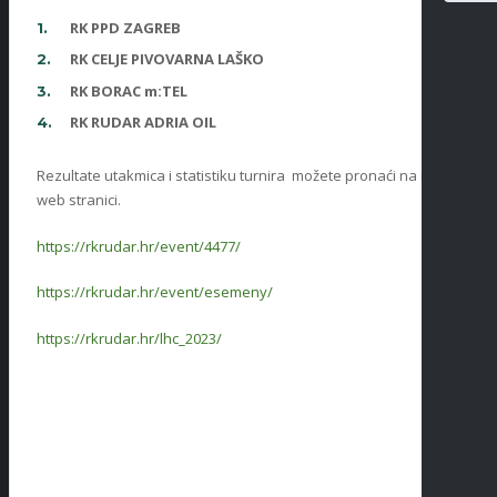
RK PPD ZAGREB
RK CELJE PIVOVARNA LAŠKO
RK BORAC m:TEL
RK RUDAR ADRIA OIL
Rezultate utakmica i statistiku turnira možete pronaći na našoj
web stranici.
https://rkrudar.hr/event/4477/
https://rkrudar.hr/event/esemeny/
https://rkrudar.hr/lhc_2023/