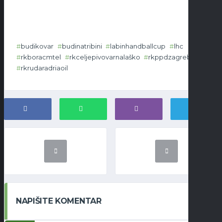
budikovar
budinatribini
labinhandballcup
lhc
rkboracmtel
rkceljepivovarnalaško
rkppdzagreb
rkrudaradriaoil
NAPIŠITE KOMENTAR