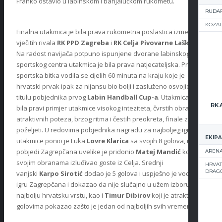
Franko ostavio u labinskom i banjalučkom rukometu.
RUDAR
KOZA
Finalna utakmica je bila prava rukometna poslastica između
vječitih rivala
RK PPD Zagreba
i
RK Celja Pivovarne Laško
.
Na radost navijača potpuno ispunjene dvorane labinskog
sportskog centra utakmica je bila prava natjecateljska. Prava
sportska bitka vodila se cijelih 60 minuta na kraju koje je
hrvatski prvak ipak za nijansu bio bolji i zasluženo osvojio
titulu pobjednika prvog
Labin Handball Cup-a
. Utakmica je
bila pravi primjer utakmice visokog inteziteta, čvrstih obrana,
atraktivnih poteza, brzog ritma i čestih preokreta, finale za
poželjeti. U redovima pobjednika nagradu za najboljeg igrača
EKIPA
utakmice ponio je Luka
Lovre Klarica
sa svojih 8 golova, no
pobjedi Zagrepčana uvelike je pridonio
Matej Mandić
koji je
ARENA
svojim obranama izluđivao goste iz Celja. Srednji
HRVAT
DRAG
vanjski
Karpo Sirotić
dodao je 5 golova i uspješno je vodio
igru Zagrepčana i dokazao da nije slučajno u užem izboru za
najbolju hrvatsku vrstu, kao i
Timur Dibirov
koji je atraktivnim
golovima pokazao zašto je jedan od najboljih svih vremena.