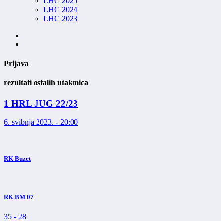
LHC 2025
LHC 2024
LHC 2023
Prijava
rezultati ostalih utakmica
1 HRL JUG 22/23
6. svibnja 2023. - 20:00
RK Buzet
RK BM 07
35
-
28