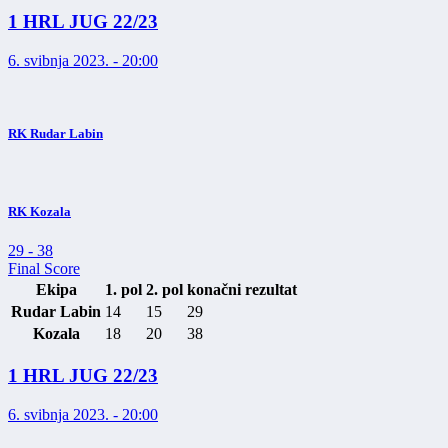
1 HRL JUG 22/23
6. svibnja 2023. - 20:00
RK Rudar Labin
RK Kozala
29
-
38
Final Score
Ekipa
1. pol
2. pol
konačni rezultat
Rudar Labin
14
15
29
Kozala
18
20
38
1 HRL JUG 22/23
6. svibnja 2023. - 20:00