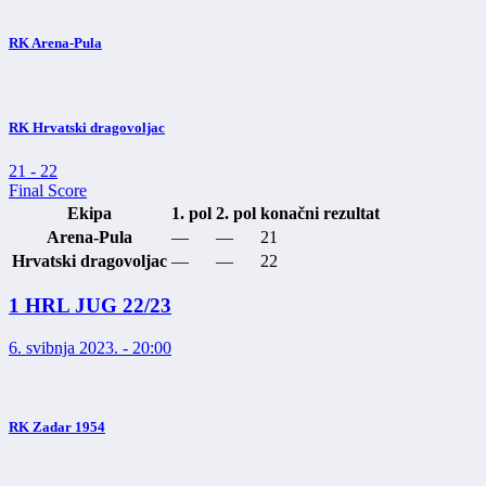
RK Arena-Pula
RK Hrvatski dragovoljac
21
-
22
Final Score
Ekipa
1. pol
2. pol
konačni rezultat
Arena-Pula
—
—
21
Hrvatski dragovoljac
—
—
22
1 HRL JUG 22/23
6. svibnja 2023. - 20:00
RK Zadar 1954