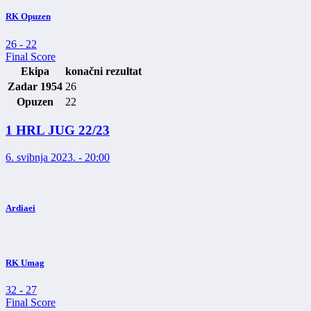
RK Opuzen
26
-
22
Final Score
Ekipa
konačni rezultat
Zadar 1954
26
Opuzen
22
1 HRL JUG 22/23
6. svibnja 2023. - 20:00
Ardiaei
RK Umag
32
-
27
Final Score