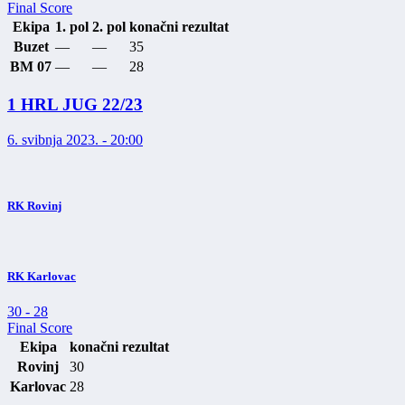
Final Score
Ekipa
1. pol
2. pol
konačni rezultat
Buzet
—
—
35
BM 07
—
—
28
1 HRL JUG 22/23
6. svibnja 2023. - 20:00
RK Rovinj
RK Karlovac
30
-
28
Final Score
Ekipa
konačni rezultat
Rovinj
30
Karlovac
28