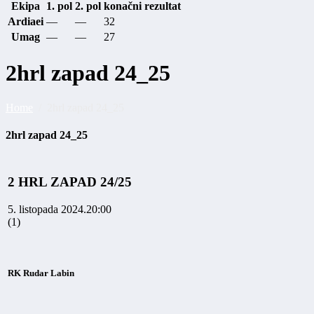
Ekipa
1. pol
2. pol
konačni rezultat
Ardiaei
—
—
32
Umag
—
—
27
2hrl zapad 24_25
Home
2hrl zapad 24_25
2hrl zapad 24_25
2 HRL ZAPAD 24/25
5. listopada 2024.
20:00
(1)
RK Rudar Labin